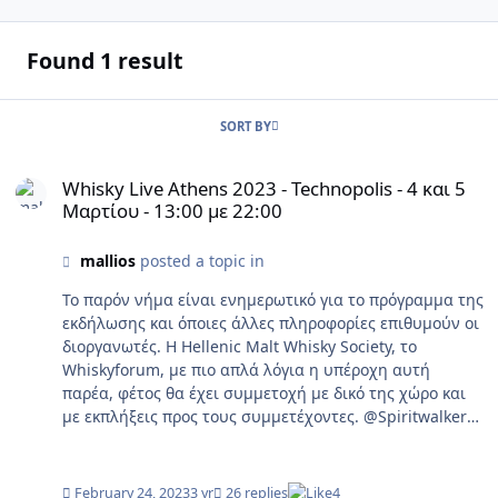
Found 1 result
SORT BY
Whisky Live Athens 2023 - Technopolis - 4 και 5 Μαρτίου - 13:00 με
Whisky Live Athens 2023 - Technopolis - 4 και 5
Μαρτίου - 13:00 με 22:00
mallios
posted a topic in
ΑΛΛΕΣ ΕΚΔΗΛΩΣΕΙΣ
Το παρόν νήμα είναι ενημερωτικό για το πρόγραμμα της
εκδήλωσης και όποιες άλλες πληροφορίες επιθυμούν οι
διοργανωτές. Η Hellenic Malt Whisky Society, το
Whiskyforum, με πιο απλά λόγια η υπέροχη αυτή
παρέα, φέτος θα έχει συμμετοχή με δικό της χώρο και
με εκπλήξεις προς τους συμμετέχοντες. @Spiritwalker
@Neph Πάνο, Χρυσούλα ευχαριστούμε για την ευγενική
προσφορά. Ακολουθεί το δελτίο τύπου των
διοργανωτών
February 24, 2023
3 yr
26 replies
4