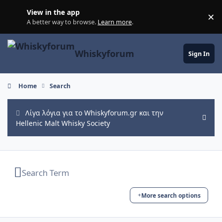
Skip to content
View in the app
×
Di
A better way to browse.
Learn more
.
Whiskyforum
Sign In
Home
Search
Λίγα λόγια για το Whiskyforum.gr και την
Hide
Hellenic Malt Whisky Society
More search options